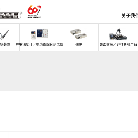
关于我
锡装置
焊嘴温度计／电烙铁综合测试仪
锡炉
表面贴装／SMT关联产品