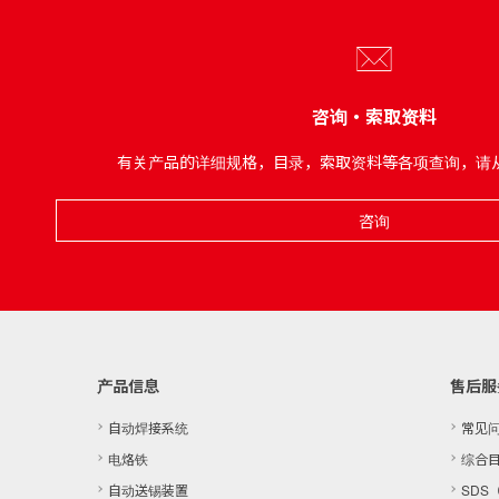
咨询・索取资料
有关产品的详细规格，目录，索取资料等各项查询，请
咨询
产品信息
售后服
自动焊接系统
常见
电烙铁
综合
自动送锡装置
SDS