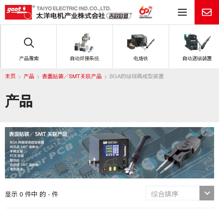
目
产品搜索
自动焊接系统
电烙铁
自动送锡装置
主页
产品
表面贴装／SMT关联产品
BGA的锡球再成型装置
产品
显示 0 件中 的 - 件