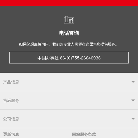
电话咨询
如果您想直接询问，我们的专业人员将在这里为您提供服务。
中国办事处 86-(0)755-26646936
产品信息
产品信息TOP
售后服务
自动焊接系统
电烙铁
售后服务TOP
公司信息
自动送锡装置
焊嘴温度计／电烙铁综合测试仪
更新信息
网站服务条款
常见问题
综合目录
公司简介
社长致辞