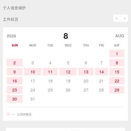
个人信息保护
锡炉
表面贴装／SMT关联产品
SDS（​​MSDS）产品安全数据表
使用说明书
历史
关于「goot」品牌
prev
n
工作日历
除锡
作业辅助用品
停止销售的产品
咨询・索取资料
goot(吉欧欧替)发展史
8
2026
AUG
作业用材料
热加工
SUN
MON
TUE
WED
THU
FRI
SAT
1
作业辅助工具
2
3
4
5
6
7
8
9
10
11
12
13
14
15
16
17
18
19
20
21
22
23
24
25
26
27
28
29
30
31
公司休假日