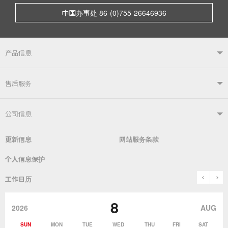
中国办事处 86-(0)755-26646936
产品信息
产品信息TOP
售后服务
自动焊接系统
电烙铁
售后服务TOP
公司信息
自动送锡装置
焊嘴温度计／电烙铁综合测试仪
更新信息
网站服务条款
常见问题
综合目录
公司简介
社长致辞
个人信息保护
锡炉
表面贴装／SMT关联产品
SDS（​​MSDS）产品安全数据表
使用说明书
历史
关于「goot」品牌
prev
n
工作日历
除锡
作业辅助用品
停止销售的产品
咨询・索取资料
goot(吉欧欧替)发展史
8
2026
AUG
作业用材料
热加工
SUN
MON
TUE
WED
THU
FRI
SAT