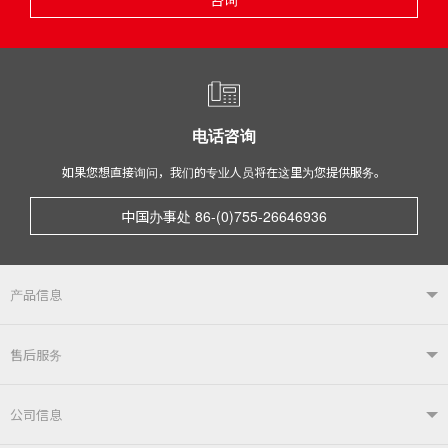
电话咨询
如果您想直接询问，我们的专业人员将在这里为您提供服务。
中国办事处 86-(0)755-26646936
产品信息
产品信息TOP
售后服务
自动焊接系统
电烙铁
售后服务TOP
公司信息