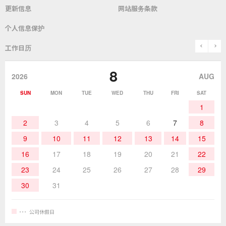
自动送锡装置
焊嘴温度计／电烙铁综合测试仪
更新信息
网站服务条款
常见问题
综合目录
公司简介
社长致辞
个人信息保护
锡炉
表面贴装／SMT关联产品
SDS（​​MSDS）产品安全数据表
使用说明书
历史
关于「goot」品牌
prev
n
工作日历
除锡
作业辅助用品
停止销售的产品
咨询・索取资料
goot(吉欧欧替)发展史
8
2026
AUG
作业用材料
热加工
SUN
MON
TUE
WED
THU
FRI
SAT
1
作业辅助工具
2
3
4
5
6
7
8
9
10
11
12
13
14
15
16
17
18
19
20
21
22
23
24
25
26
27
28
29
30
31
公司休假日