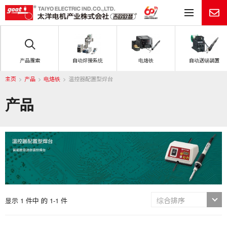
目
产品搜索
自动焊接系统
电烙铁
自动送锡装置
主页
产品
电烙铁
温控器配置型焊台
产品
显示 1 件中 的 1-1 件