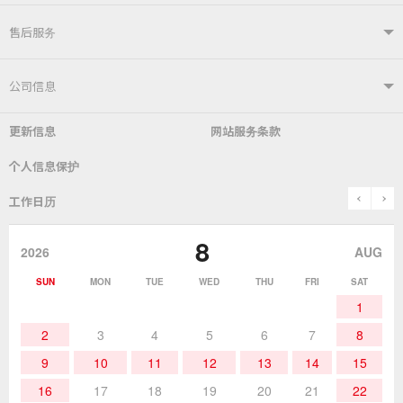
产品信息TOP
售后服务
自动焊接系统
电烙铁
售后服务TOP
公司信息
自动送锡装置
焊嘴温度计／电烙铁综合测试仪
更新信息
网站服务条款
常见问题
综合目录
公司简介
社长致辞
个人信息保护
锡炉
表面贴装／SMT关联产品
SDS（​​MSDS）产品安全数据表
使用说明书
历史
关于「goot」品牌
prev
n
工作日历
除锡
作业辅助用品
停止销售的产品
咨询・索取资料
goot(吉欧欧替)发展史
8
2026
AUG
作业用材料
热加工
SUN
MON
TUE
WED
THU
FRI
SAT
1
作业辅助工具
2
3
4
5
6
7
8
9
10
11
12
13
14
15
16
17
18
19
20
21
22